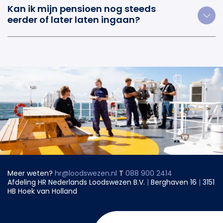
Kan ik mijn pensioen nog steeds
eerder of later laten ingaan?
Meer weten?
hr@loodswezen.nl
T
088 900 2414
Afdeling HR Nederlands Loodswezen B.V.
|
Berghaven 16
|
3151
HB Hoek van Holland