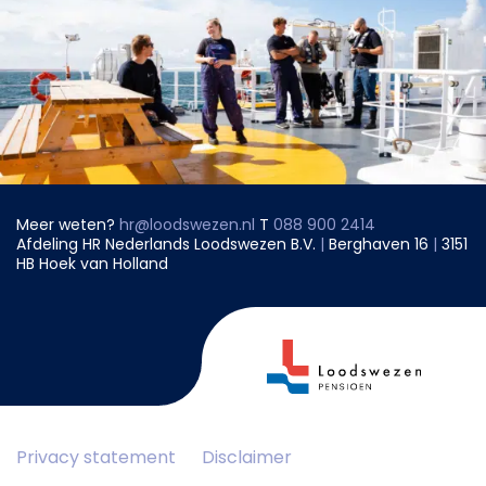
Meer weten?
hr@loodswezen.nl
T
088 900 2414
Afdeling HR Nederlands Loodswezen B.V.
|
Berghaven 16
|
3151
HB Hoek van Holland
Privacy statement
Disclaimer