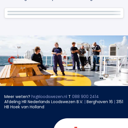
Meer weten?
hr@loodswezen.nl
T
088 900 2414
Afdeling HR Nederlands Loodswezen B.V.
|
Berghaven 16
|
3151
HB Hoek van Holland